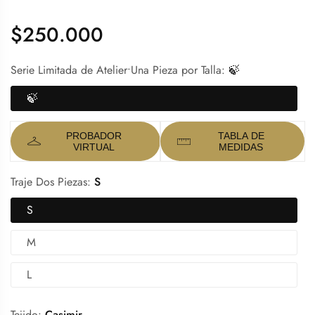
$250.000
Precio
regular
Serie Limitada de Atelier•Una Pieza por Talla:
🍃
🍃
PROBADOR
TABLA DE
VIRTUAL
MEDIDAS
Traje Dos Piezas:
S
S
M
L
Tejido:
Casimir