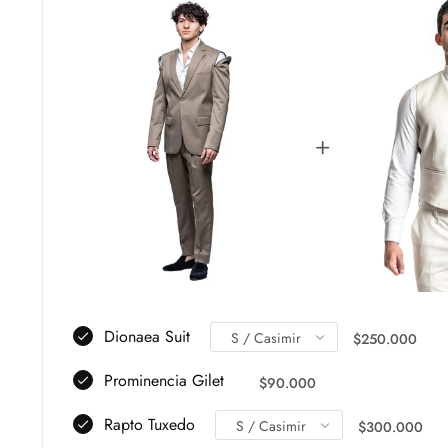
Dionaea Suit
Precio
$250.000
regular
Prominencia Gilet
Precio
$90.000
regular
Rapto Tuxedo
Precio
$300.000