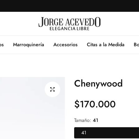
os
Marroquinería
Accesorios
Citas a la Medida
Bo
Chenywood
$170.000
Precio
regular
Tamaño:
41
41