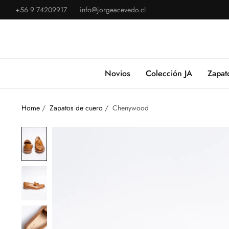
+56 9 74209917
info@jorgeacevedo.cl
Novios
Colección JA
Zapat
Home
/
Zapatos de cuero
/
Chenywood